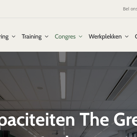
Bel on
ring
Training
Congres
Werkplekken
paciteiten The Gr