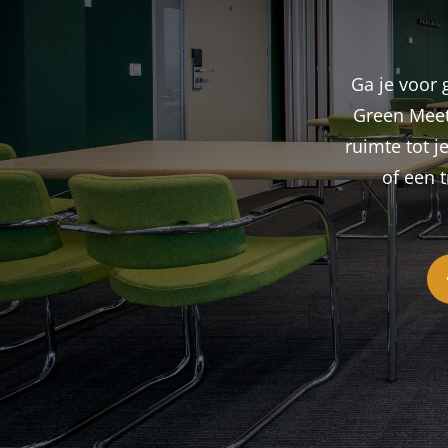
Ga je voor 
Green Meeti
ruimte tot j
of een 