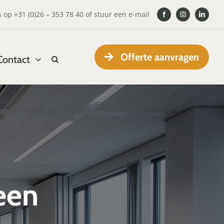
s op
+31 (0)26 – 353 78 40
of
stuur een e-mail
Offerte aanvragen
Contact
een