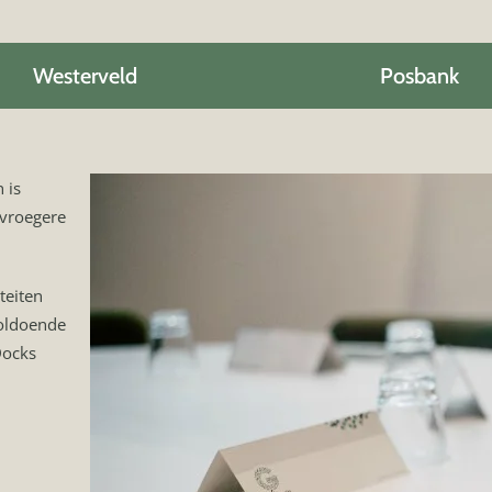
Westerveld
Posbank
 is
 vroegere
teiten
voldoende
Docks