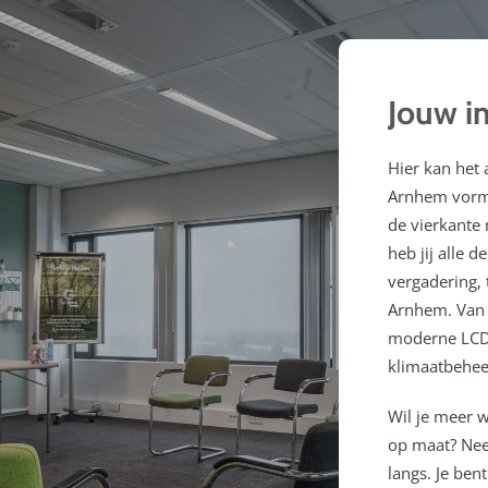
Jouw in
Hier kan het
Arnhem vormt
de vierkante 
heb jij alle
vergadering, 
Arnhem. Van 
moderne LCD 
klimaatbehee
Wil je meer 
op maat? Nee
langs. Je be