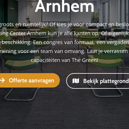
Arnhem
groots en ruimtelijk? Of kies je voor compact en beslo
ng Center Arnhem kun je alle kanten op. Of eigenlijk:
e beschikking. Een congres van formaat, een vergader
training voor een team van omvang. Laat je verrassen
capaciteiten van The Green!
Offerte aanvragen
Bekijk plattegrond