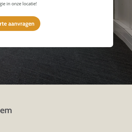
gie in onze locatie!
rte aanvragen
hem