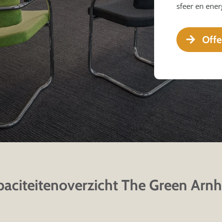
sfeer en ener
Offe
paciteitenoverzicht The Green Arn