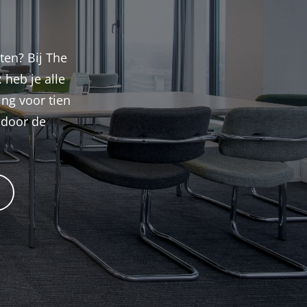
ten? Bij The
 heb je alle
ing voor tien
 door de