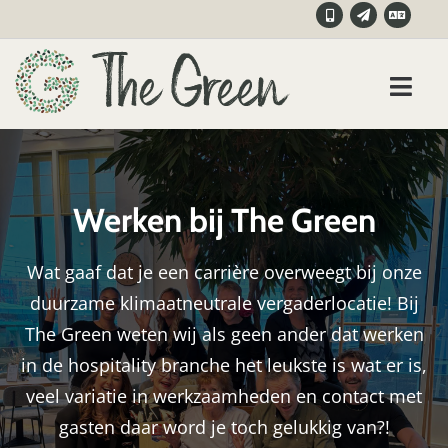
Skip
to
content
Toggl
Navig
Vergadering
Werken bij The Green
Training
Wat gaaf dat je een carrière overweegt bij onze
Congres
duurzame klimaatneutrale vergaderlocatie! Bij
The Green weten wij als geen ander dat werken
Werkplekken
in de hospitality branche het leukste is wat er is,
veel variatie in werkzaamheden en contact met
Contact
gasten daar word je toch gelukkig van?!