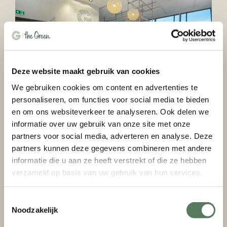
Deze website maakt gebruik van cookies
We gebruiken cookies om content en advertenties te
personaliseren, om functies voor social media te bieden
en om ons websiteverkeer te analyseren. Ook delen we
Stage Receptie
informatie over uw gebruik van onze site met onze
Word jij blij van gast- en klanten contact en wil je samen
partners voor social media, adverteren en analyse. Deze
partners kunnen deze gegevens combineren met andere
met een enthousiast team het verschil maken!? Heb jij
informatie die u aan ze heeft verstrekt of die ze hebben
verzameld op basis van uw gebruik van hun services.
Toestemmingsselectie
Noodzakelijk