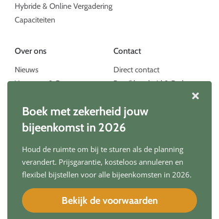
Hybride & Online Vergadering
Capaciteiten
Over ons
Contact
Nieuws
Direct contact
Vacatures & Stages
Bereikbaarheid & Parkeren
Over ons
Inschrijven nieuwsbrief
Boek met zekerheid jouw
MVO & Partners
Catering
bijeenkomst in 2026
Sfeerimpressie
Houd de ruimte om bij te sturen als de planning
Reviews
verandert. Prijsgarantie, kosteloos annuleren en
flexibel bijstellen voor alle bijeenkomsten in 2026.
©2026 / The Green Meeting Center Arnhem
Bekijk de voorwaarden
Privacy- en cookiebeleid
/
Algemene voorwaarden